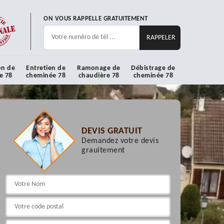
ON VOUS RAPPELLE GRATUITEMENT
on de
Entretien de
Ramonage de
Débistrage de
e 78
cheminée 78
chaudière 78
cheminée 78
DEVIS GRATUIT
Demandez votre devis
grauitement