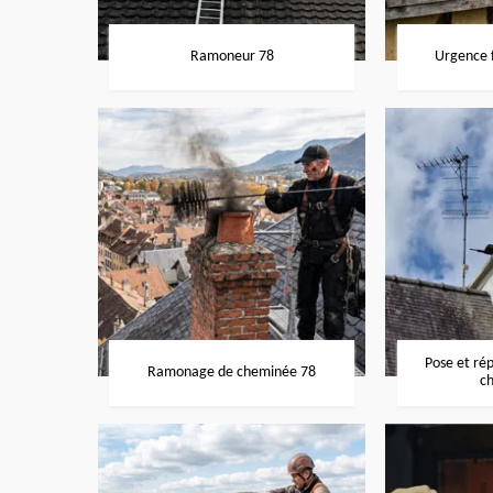
Ramoneur 78
Urgence f
Pose et ré
Ramonage de cheminée 78
c