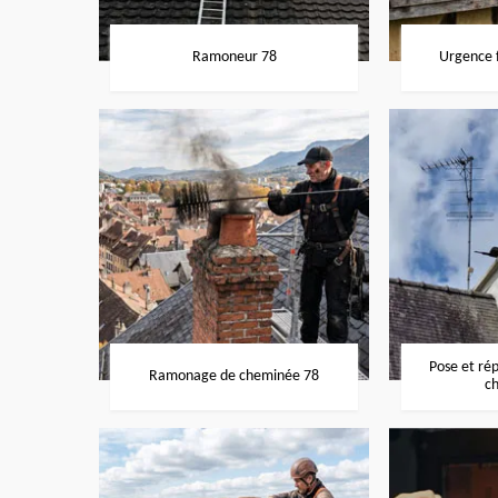
Ramoneur 78
Urgence f
Pose et ré
Ramonage de cheminée 78
c