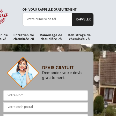
ON VOUS RAPPELLE GRATUITEMENT
on de
Entretien de
Ramonage de
Débistrage de
e 78
cheminée 78
chaudière 78
cheminée 78
DEVIS GRATUIT
Demandez votre devis
grauitement