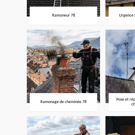
Ramoneur 78
Urgence f
Pose et ré
Ramonage de cheminée 78
c