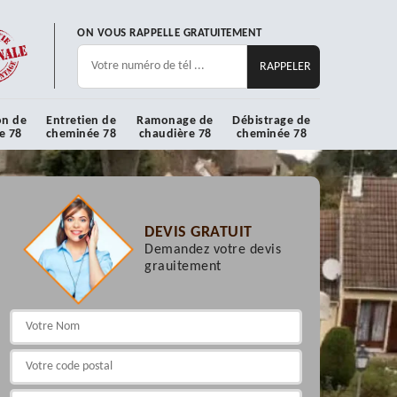
ON VOUS RAPPELLE GRATUITEMENT
on de
Entretien de
Ramonage de
Débistrage de
e 78
cheminée 78
chaudière 78
cheminée 78
DEVIS GRATUIT
Demandez votre devis
grauitement