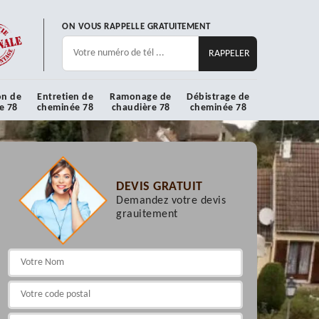
ON VOUS RAPPELLE GRATUITEMENT
on de
Entretien de
Ramonage de
Débistrage de
e 78
cheminée 78
chaudière 78
cheminée 78
DEVIS GRATUIT
Demandez votre devis
grauitement