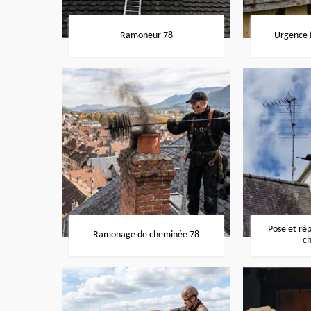
Ramoneur 78
Urgence f
Pose et ré
Ramonage de cheminée 78
c