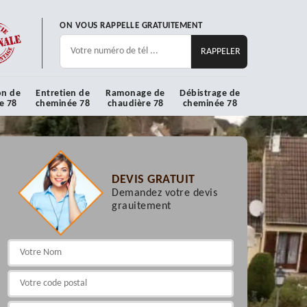
ON VOUS RAPPELLE GRATUITEMENT
on de
Entretien de
Ramonage de
Débistrage de
e 78
cheminée 78
chaudière 78
cheminée 78
DEVIS GRATUIT
Demandez votre devis
grauitement