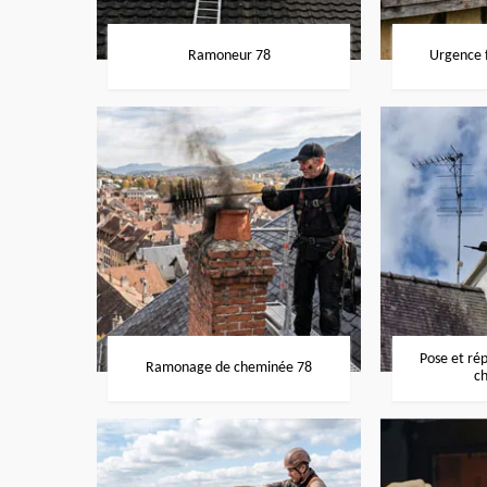
Ramoneur 78
Urgence f
Pose et ré
Ramonage de cheminée 78
c