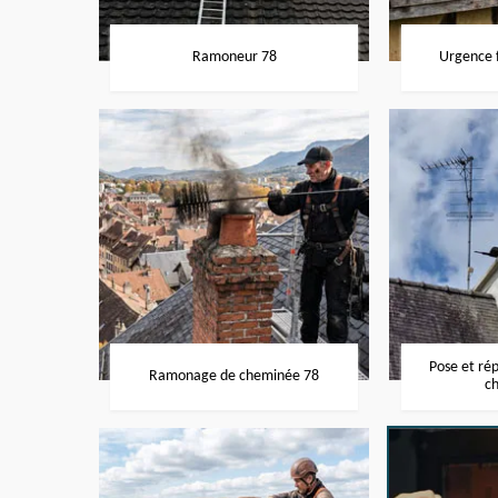
Ramoneur 78
Urgence f
Pose et ré
Ramonage de cheminée 78
c