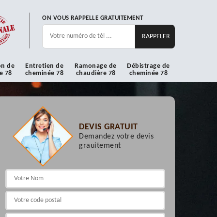
ON VOUS RAPPELLE GRATUITEMENT
on de
Entretien de
Ramonage de
Débistrage de
e 78
cheminée 78
chaudière 78
cheminée 78
DEVIS GRATUIT
Demandez votre devis
grauitement