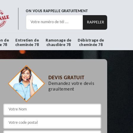
ON VOUS RAPPELLE GRATUITEMENT
on de
Entretien de
Ramonage de
Débistrage de
e 78
cheminée 78
chaudière 78
cheminée 78
DEVIS GRATUIT
Demandez votre devis
grauitement