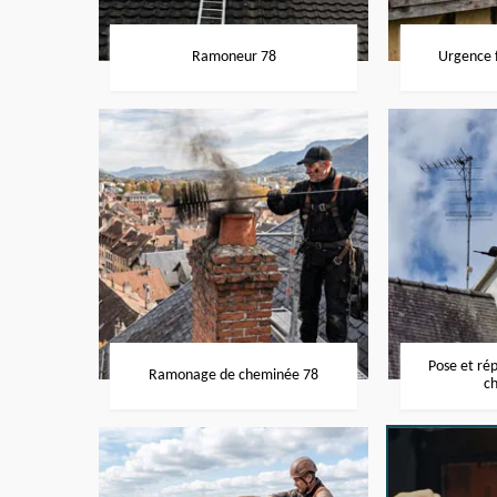
Ramoneur 78
Urgence f
Pose et ré
Ramonage de cheminée 78
c