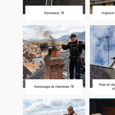
Ramoneur 78
Urgence f
Pose et ré
Ramonage de cheminée 78
c