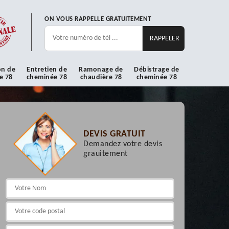
ON VOUS RAPPELLE GRATUITEMENT
on de
Entretien de
Ramonage de
Débistrage de
e 78
cheminée 78
chaudière 78
cheminée 78
DEVIS GRATUIT
Demandez votre devis
grauitement