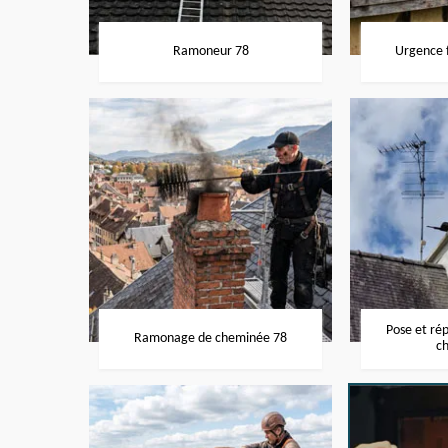
Ramoneur 78
Urgence f
Pose et ré
Ramonage de cheminée 78
c