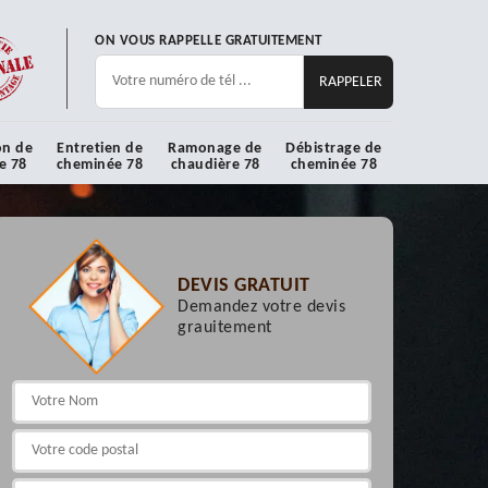
ON VOUS RAPPELLE GRATUITEMENT
on de
Entretien de
Ramonage de
Débistrage de
e 78
cheminée 78
chaudière 78
cheminée 78
DEVIS GRATUIT
Demandez votre devis
grauitement