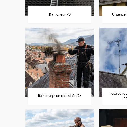
Ramoneur 78
Urgence f
Pose et ré
Ramonage de cheminée 78
c