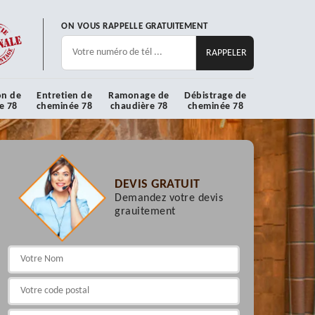
ON VOUS RAPPELLE GRATUITEMENT
on de
Entretien de
Ramonage de
Débistrage de
e 78
cheminée 78
chaudière 78
cheminée 78
DEVIS GRATUIT
Demandez votre devis
grauitement