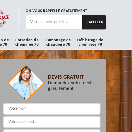
ON VOUS RAPPELLE GRATUITEMENT
on de
Entretien de
Ramonage de
Débistrage de
e 78
cheminée 78
chaudière 78
cheminée 78
DEVIS GRATUIT
Demandez votre devis
grauitement