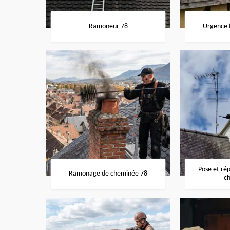
Ramoneur 78
Urgence f
Pose et ré
Ramonage de cheminée 78
c