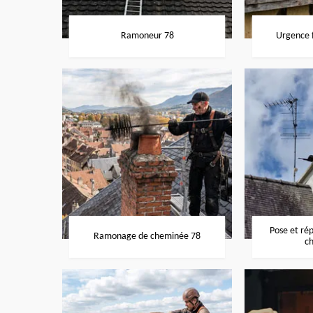
Ramoneur 78
Urgence f
Pose et ré
Ramonage de cheminée 78
c