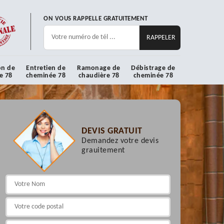
ON VOUS RAPPELLE GRATUITEMENT
on de
Entretien de
Ramonage de
Débistrage de
e 78
cheminée 78
chaudière 78
cheminée 78
DEVIS GRATUIT
Demandez votre devis
grauitement