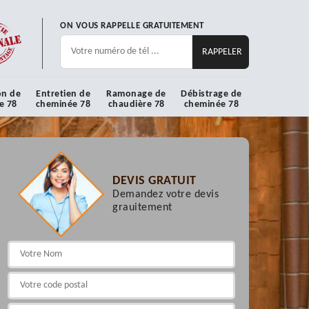
ON VOUS RAPPELLE GRATUITEMENT
on de
Entretien de
Ramonage de
Débistrage de
e 78
cheminée 78
chaudière 78
cheminée 78
DEVIS GRATUIT
Demandez votre devis
grauitement