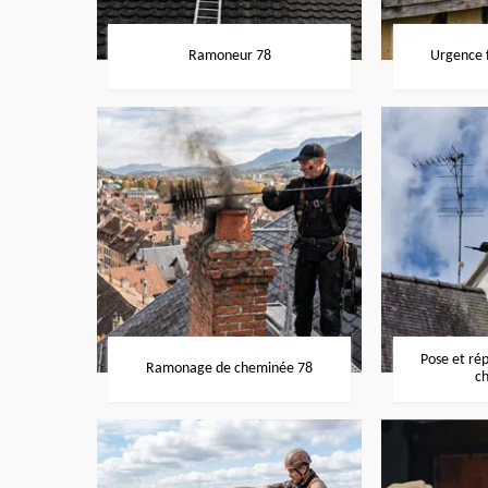
Ramoneur 78
Urgence f
Pose et ré
Ramonage de cheminée 78
c