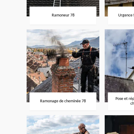
Ramoneur 78
Urgence f
Pose et ré
Ramonage de cheminée 78
c