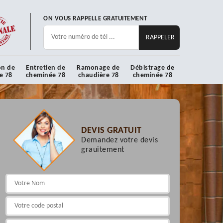
ON VOUS RAPPELLE GRATUITEMENT
on de
Entretien de
Ramonage de
Débistrage de
e 78
cheminée 78
chaudière 78
cheminée 78
DEVIS GRATUIT
Demandez votre devis
grauitement