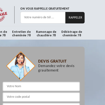
ON VOUS RAPPELLE GRATUITEMENT
on de
Entretien de
Ramonage de
Débistrage de
e 78
cheminée 78
chaudière 78
cheminée 78
DEVIS GRATUIT
Demandez votre devis
grauitement