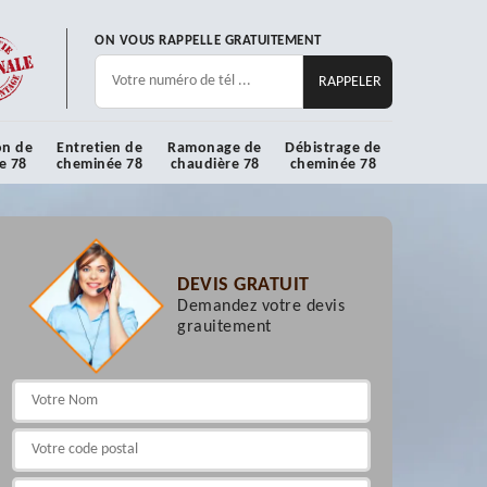
ON VOUS RAPPELLE GRATUITEMENT
on de
Entretien de
Ramonage de
Débistrage de
e 78
cheminée 78
chaudière 78
cheminée 78
DEVIS GRATUIT
Demandez votre devis
grauitement