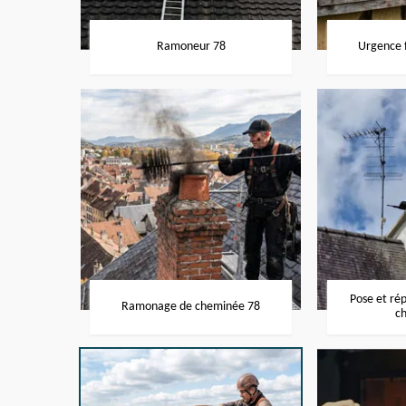
Ramoneur 78
Urgence f
Pose et ré
Ramonage de cheminée 78
c