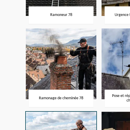
Ramoneur 78
Urgence f
Pose et ré
Ramonage de cheminée 78
c