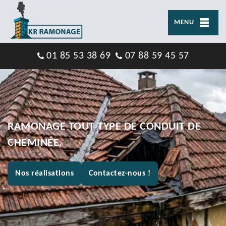
MENU
01 85 53 38 69
07 88 59 45 57
RAMONAGE TOUT TYPE DE CONDUIT DE
CHEMINÉE.
Nos réalisations
Contactez-nous !