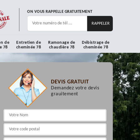
ON VOUS RAPPELLE GRATUITEMENT
on de
Entretien de
Ramonage de
Débistrage de
e 78
cheminée 78
chaudière 78
cheminée 78
DEVIS GRATUIT
Demandez votre devis
grauitement