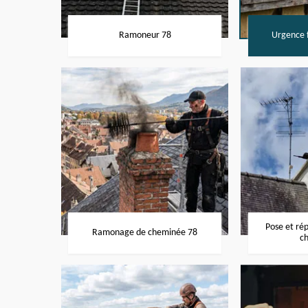
Ramoneur 78
Urgence f
Pose et ré
Ramonage de cheminée 78
c