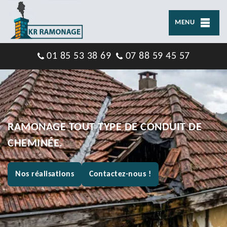
MENU
01 85 53 38 69
07 88 59 45 57
RAMONAGE TOUT TYPE DE CONDUIT DE
CHEMINÉE.
Nos réalisations
Contactez-nous !