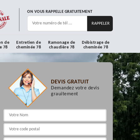
ON VOUS RAPPELLE GRATUITEMENT
on de
Entretien de
Ramonage de
Débistrage de
e 78
cheminée 78
chaudière 78
cheminée 78
DEVIS GRATUIT
Demandez votre devis
grauitement