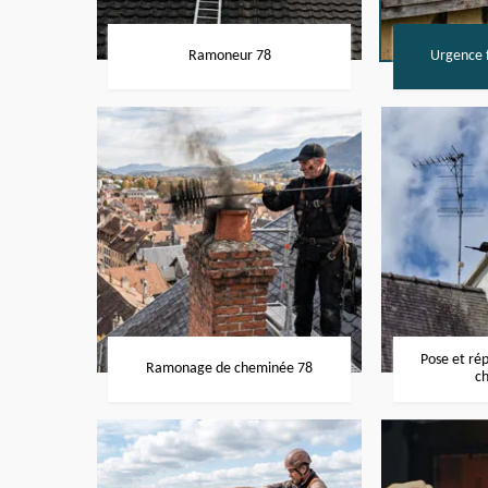
Ramoneur 78
Urgence f
Pose et ré
Ramonage de cheminée 78
c