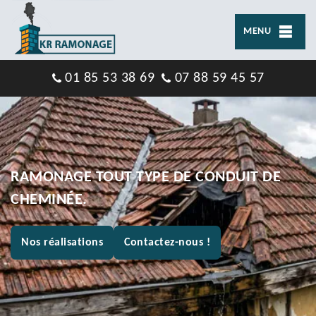
MENU
01 85 53 38 69
07 88 59 45 57
RAMONAGE TOUT TYPE DE CONDUIT DE
CHEMINÉE.
Nos réalisations
Contactez-nous !