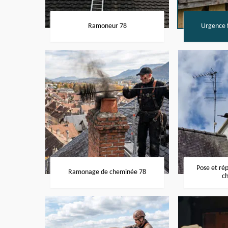
Ramoneur 78
Urgence f
Pose et ré
Ramonage de cheminée 78
c