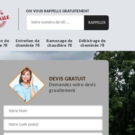
ON VOUS RAPPELLE GRATUITEMENT
on de
Entretien de
Ramonage de
Débistrage de
e 78
cheminée 78
chaudière 78
cheminée 78
DEVIS GRATUIT
Demandez votre devis
grauitement