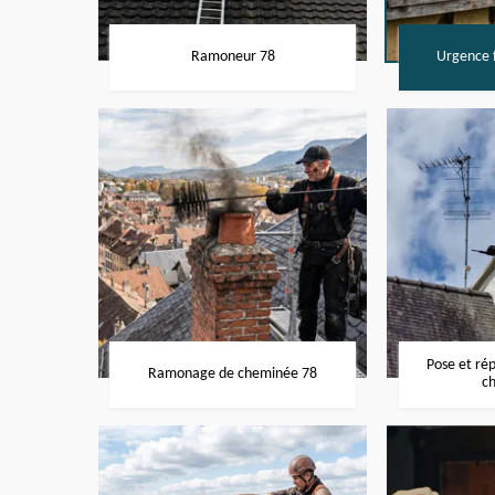
Ramoneur 78
Urgence f
Pose et ré
Ramonage de cheminée 78
c