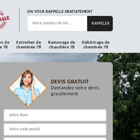
ON VOUS RAPPELLE GRATUITEMENT
on de
Entretien de
Ramonage de
Débistrage de
e 78
cheminée 78
chaudière 78
cheminée 78
DEVIS GRATUIT
Demandez votre devis
grauitement