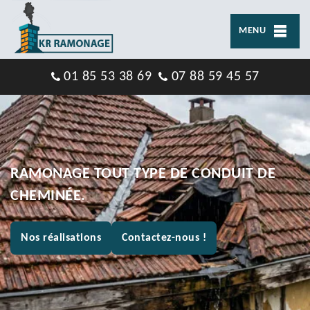
MENU
01 85 53 38 69
07 88 59 45 57
RAMONAGE TOUT TYPE DE CONDUIT DE
CHEMINÉE.
Nos réalisations
Contactez-nous !