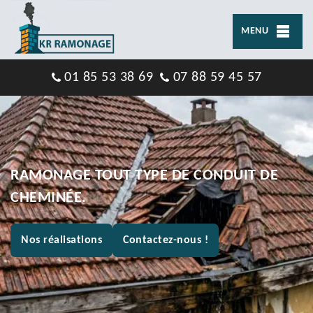
MENU
01 85 53 38 69
07 88 59 45 57
RAMONAGE TOUT TYPE DE CONDUIT DE
CHEMINÉE.
Nos réalisations
Contactez-nous !