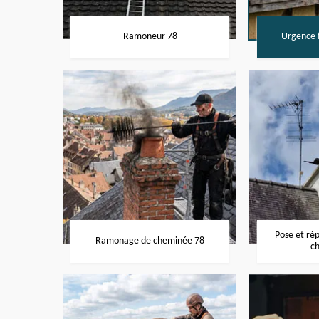
Ramoneur 78
Urgence f
Pose et ré
Ramonage de cheminée 78
c