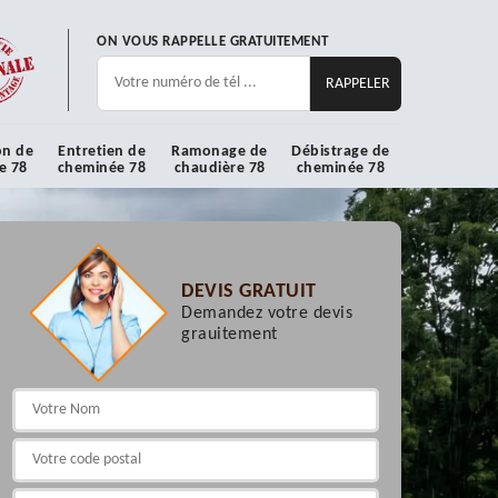
ON VOUS RAPPELLE GRATUITEMENT
on de
Entretien de
Ramonage de
Débistrage de
e 78
cheminée 78
chaudière 78
cheminée 78
DEVIS GRATUIT
Demandez votre devis
grauitement