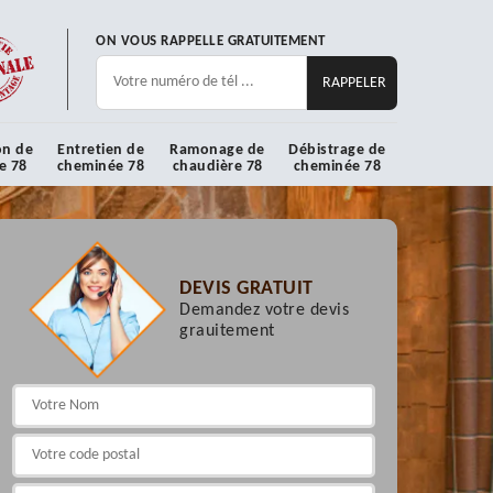
ON VOUS RAPPELLE GRATUITEMENT
on de
Entretien de
Ramonage de
Débistrage de
e 78
cheminée 78
chaudière 78
cheminée 78
DEVIS GRATUIT
Demandez votre devis
grauitement