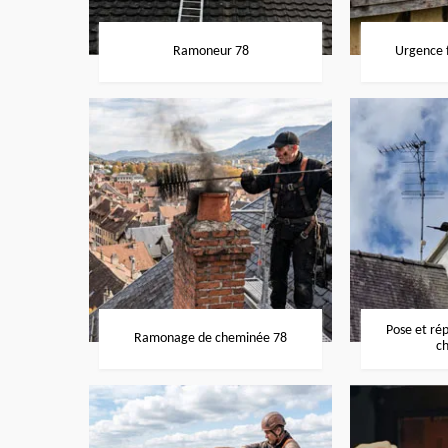
Ramoneur 78
Urgence f
Pose et ré
Ramonage de cheminée 78
c