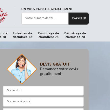
ON VOUS RAPPELLE GRATUITEMENT
on de
Entretien de
Ramonage de
Débistrage de
e 78
cheminée 78
chaudière 78
cheminée 78
DEVIS GRATUIT
Demandez votre devis
grauitement