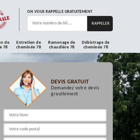
ON VOUS RAPPELLE GRATUITEMENT
on de
Entretien de
Ramonage de
Débistrage de
e 78
cheminée 78
chaudière 78
cheminée 78
DEVIS GRATUIT
Demandez votre devis
grauitement