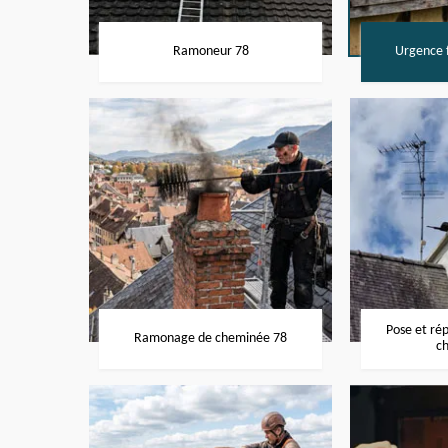
Ramoneur 78
Urgence f
Pose et ré
Ramonage de cheminée 78
c