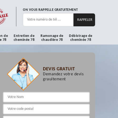
ON VOUS RAPPELLE GRATUITEMENT
on de
Entretien de
Ramonage de
Débistrage de
e 78
cheminée 78
chaudière 78
cheminée 78
DEVIS GRATUIT
Demandez votre devis
grauitement