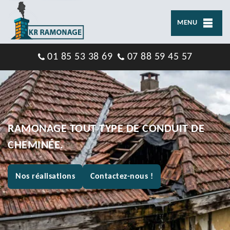
MENU
01 85 53 38 69
07 88 59 45 57
RAMONAGE TOUT TYPE DE CONDUIT DE
CHEMINÉE.
Nos réalisations
Contactez-nous !