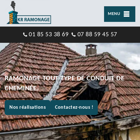
MENU
01 85 53 38 69
07 88 59 45 57
RAMONAGE TOUT TYPE DE CONDUIT DE
CHEMINÉE.
Nos réalisations
Contactez-nous !