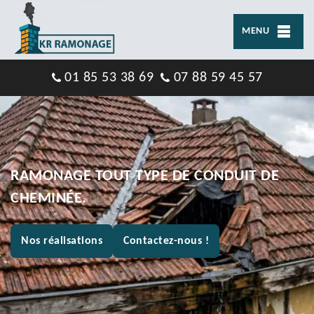
MENU
01 85 53 38 69
07 88 59 45 57
RAMONAGE TOUT TYPE DE CONDUIT DE
CHEMINÉE.
Nos réalisations
Contactez-nous !