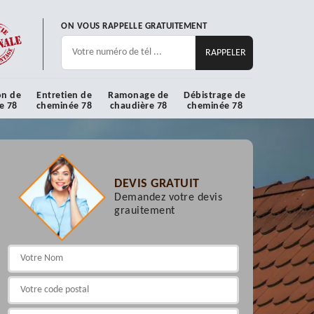
ON VOUS RAPPELLE GRATUITEMENT
on de
Entretien de
Ramonage de
Débistrage de
e 78
cheminée 78
chaudière 78
cheminée 78
DEVIS GRATUIT
Demandez votre devis
grauitement