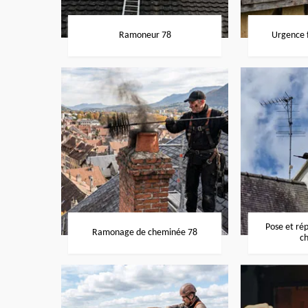
Ramoneur 78
Urgence f
Pose et ré
Ramonage de cheminée 78
c