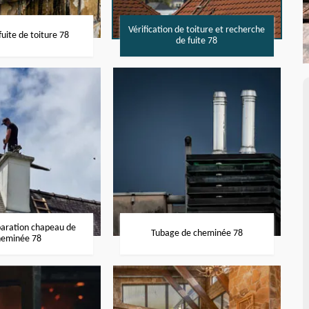
Vérification de toiture et recherche
uite de toiture 78
de fuite 78
paration chapeau de
Tubage de cheminée 78
heminée 78