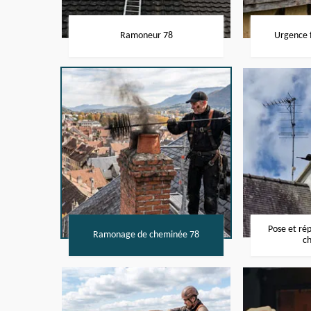
Ramoneur 78
Urgence f
Pose et ré
Ramonage de cheminée 78
c