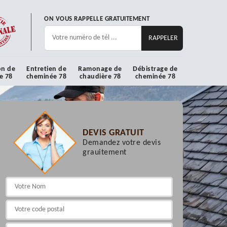
ON VOUS RAPPELLE GRATUITEMENT
on de
Entretien de
Ramonage de
Débistrage de
e 78
cheminée 78
chaudière 78
cheminée 78
DEVIS GRATUIT
Demandez votre devis
grauitement