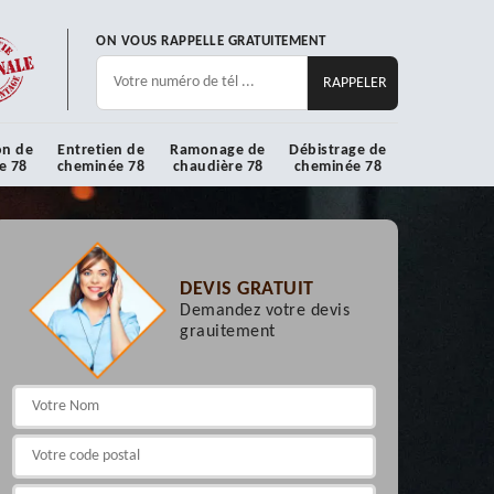
ON VOUS RAPPELLE GRATUITEMENT
on de
Entretien de
Ramonage de
Débistrage de
e 78
cheminée 78
chaudière 78
cheminée 78
DEVIS GRATUIT
Demandez votre devis
grauitement