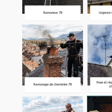
Ramoneur 78
Urgence f
Pose et ré
Ramonage de cheminée 78
c