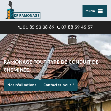
MENU
01 85 53 38 69
07 88 59 45 57
RAMONAGE TOUT TYPE DE CONDUIT DE
CHEMINÉE.
Nos réalisations
Contactez-nous !